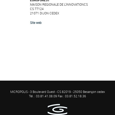
EUROFOREST
MAISON REGIONALE DE L'INNOVATIONCS
CS 77124
21071 DIJON CEDEX
Site web
MICROPOLIS - 3 Boulevard Ouest - CS 82019 - 25050 Besançon cedex
Tél. : 03.81.41.08.09 Fax : 03.81.52.18.36