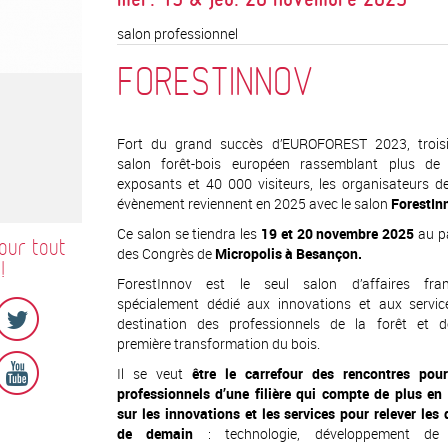
mer. 19 & jeu. 20 novembre 2025
salon professionnel
FORESTINNOV
Fort du grand succès d’EUROFOREST 2023, trois
salon forêt-bois européen rassemblant plus de
exposants et 40 000 visiteurs, les organisateurs d
évènement reviennent en 2025 avec le salon
ForestIn
Ce salon se tiendra les
19 et 20 novembre 2025
au p
our tout
des Congrès de
Micropolis à Besançon.
!
ForestInnov est le seul salon d’affaires fran
spécialement dédié aux innovations et aux servic
destination des professionnels de la forêt et d
première transformation du bois.
Il se veut
être le carrefour des rencontres pour
professionnels d’une filière qui compte de plus en
sur les innovations et les services pour relever les 
de demain
: technologie, développement de l