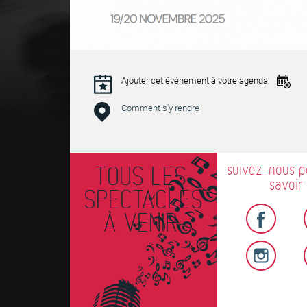
Ajouter cet événement à votre agenda
Comment s'y rendre
suivez-nous p
TOUS LES
savoir 
SPECTACLES
À VENIR