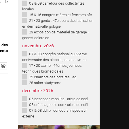
s de
08 & 09 carrefour des collectivités
locales
15 & 16 congrès mères et femmes bfc
21 - 23 gerda : 47e cours d'actualisation
en dermato-allergologie
29 exposition de materiel de garage -
gadest colard ad
 des
novembre 2026
ents
07 & 08 congrès national du 66ème
anniversaire des alcooliques anonymes
17 - 20 aamb : 44èmes journées
techniques biomédicales
25 chambre des notaires : ag
28 salon studyrama
décembre 2026
06 besancon mobilite : arbre de noël
06 crédit agricole cse - arbre de noël
07 & 08 ddfip : concours inspecteur
externe