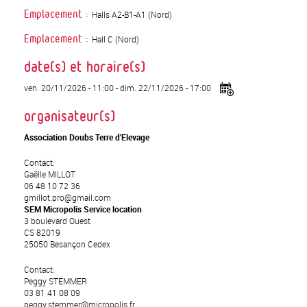
Halls A2-B1-A1 (Nord)
Emplacement :
Hall C (Nord)
Emplacement :
date(s) et horaire(s)
ven. 20/11/2026 - 11:00
-
dim. 22/11/2026 - 17:00
organisateur(s)
Association Doubs Terre d'Elevage
Contact:
Gaëlle MILLOT
06 48 10 72 36
gmillot.pro@gmail.com
SEM Micropolis Service location
3 boulevard Ouest
CS 82019
25050 Besançon Cedex
Contact:
Peggy STEMMER
03 81 41 08 09
peggy.stemmer@micropolis.fr