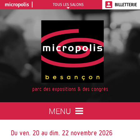
micropolis
TOUS LES SALONS
BILLETTERIE
Aller
au
contenu
principal
parc des expositions & des congrès
MENU
Toggle
navigation
Du ven. 20 au dim. 22 novembre 2026