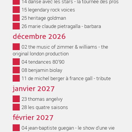
14 danse avec les stars - la tournée des pros
15 legendary rock voices
25 heritage goldman
26 marie claude pietragalla - barbara
décembre 2026
02 the music of zimmer & williams - the
original london production
04 tendances 80'90
08 benjamin biolay
11 de michel berger à france gall - tribute
janvier 2027
23 thomas angelvy
28 les quatre saisons
février 2027
04 jean-baptiste guegan - le show d'une vie