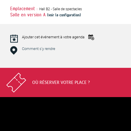
Hall B2 - Salle de spectacles
Emplacement :
Salle en version
A
(voir la configuration)
Ajouter cet événement à votre agenda
Comment s'y rendre
OÙ RÉSERVER VOTRE PLACE ?
IRISH
CELTIC
-
GENERATION