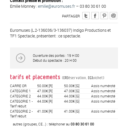
Contact presse et promotion :
Emilie Monney :
emilie@euromuses.fr
– 03 80 30 61 00
PARTAGER
Euromuses (L.2-136036/3-136037) Indigo Productions et
TF1 Spectacle, présentent : ce spectacle.
Ouverture des portes : 19 H 00
Début du spectacle : 20 H 00
tarifs et placements
(
[R]
éservation,
[G]
uichet)
CARRE OR
50.00€
[R]
50.00€
[G]
Assis numéroté
CATEGORIE 1
47.00€
[R]
47.00€
[G]
Assis numéroté
CATEGORIE 2
44.00€
[R]
44.00€
[G]
Assis numéroté
CATEGORIE 1 -
44.00€
[R]
44.00€
[G]
Assis numéroté
Tarif réduit
CATEGORIE 2 -
41.00€
[R]
41.00€
[G]
Assis numéroté
Tarif réduit
autres (groupes, CE...) : téléphoner au
03 80 30 61 00