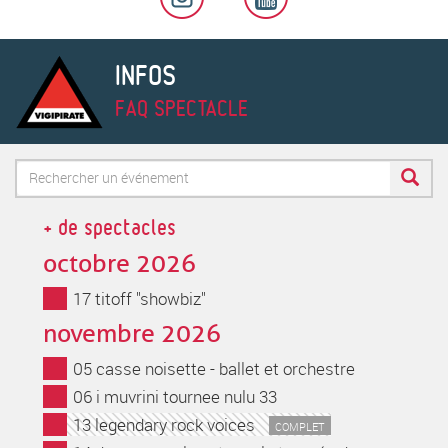
INFOS
FAQ SPECTACLE
Formulaire
de
Rechercher
+ de spectacles
recherche
octobre 2026
17 titoff "showbiz"
novembre 2026
05 casse noisette - ballet et orchestre
06 i muvrini tournee nulu 33
13 legendary rock voices
COMPLET