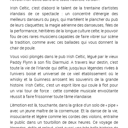
Irish Celtic, c’est d’abord le talent de la trentaine d’artistes
irlandais de ce spectacle : un concentré d’énergie des
meilleurs danseurs du pays, qui martèlent le plancher du pub
de leurs claquettes; la magie aérienne des danseuses, fées de
la performance, héritières de la longue culture celte; le pouvoir
fou de ces rares musiciens capables de faire vibrer sur scène
la tradition, comme avec ces ballades qui vous donnent la
chair de poule.
Vous voici plongés dans le pub Irish Celtic, légué par le vieux
Paddy Flynn à son fils Diarmuid. A travers leur destin, c’est
toute la vie de l’Irlande qui défile, jusqu’aux légendes rivées à
l’univers boisé et universel de ce vieil établissement où le
whisky et la Guinness arrosent les souvenirs de la grande
histoire. Irish Celtic, c’est un esprit libre qui coule à flot pour
un vrai tour de force : cette comédie musicale envoûtante
réussit à faire frissonner toute l’âme irlandaise.
L’émotion est là, touchante, dans la grâce d’un solo de « pipe »
avec un jeune maître de la cornemuse. Et la danse de la vie,
insouciante et légère comme les cordes des violons, entraîne
le public dans un tourbillon de deux heures. Ce voyage de
légendes, drôle et enlevé, c’est aussi une très belle histoire de