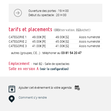
Ouverture des portes : 19 H 00
Début du spectacle : 20 H 00
tarifs et placements
(
[R]
éservation,
[G]
uichet)
CATEGORIE 1
49.00€
[R]
49.00€
[G]
Assis numéroté
CATEGORIE 2
45.00€
[R]
45.00€
[G]
Assis numéroté
CATEGORIE 3
41.00€
[R]
41.00€
[G]
Assis numéroté
autres (groupes, CE...) : téléphoner au
03 81 54 20 47
Hall B2 - Salle de spectacles
Emplacement :
Salle en version
A
(voir la configuration)
Ajouter cet événement à votre agenda
Comment s'y rendre