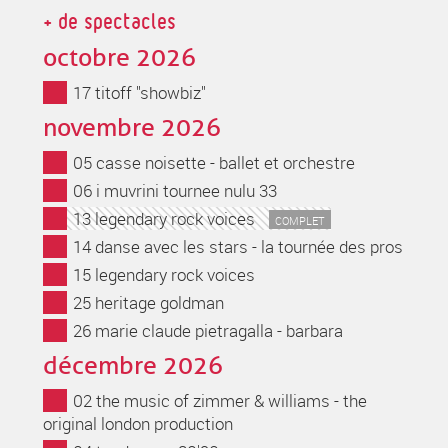
de
Rechercher
+ de spectacles
recherche
octobre 2026
17 titoff "showbiz"
novembre 2026
05 casse noisette - ballet et orchestre
06 i muvrini tournee nulu 33
13 legendary rock voices
COMPLET
14 danse avec les stars - la tournée des pros
15 legendary rock voices
25 heritage goldman
26 marie claude pietragalla - barbara
décembre 2026
02 the music of zimmer & williams - the
original london production