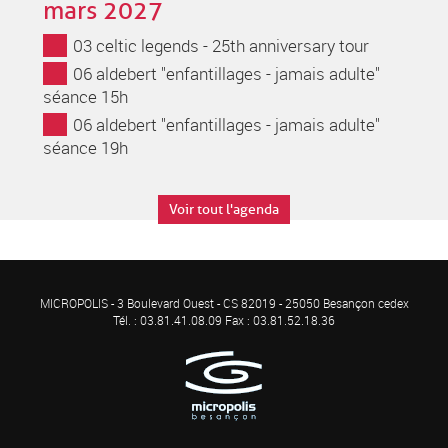
mars 2027
03 celtic legends - 25th anniversary tour
06 aldebert "enfantillages - jamais adulte"
séance 15h
06 aldebert "enfantillages - jamais adulte"
séance 19h
Voir tout l'agenda
MICROPOLIS - 3 Boulevard Ouest - CS 82019 - 25050 Besançon cedex
Tél. : 03.81.41.08.09 Fax : 03.81.52.18.36