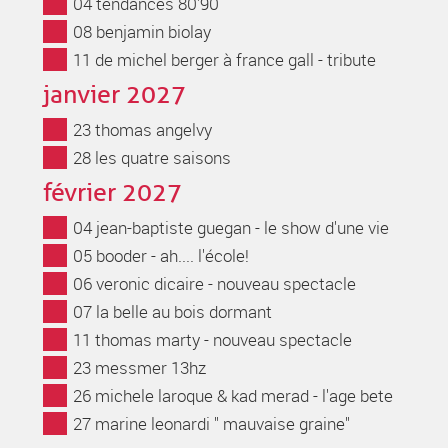
04 tendances 80'90
08 benjamin biolay
11 de michel berger à france gall - tribute
janvier 2027
23 thomas angelvy
28 les quatre saisons
février 2027
04 jean-baptiste guegan - le show d'une vie
05 booder - ah.... l'école!
06 veronic dicaire - nouveau spectacle
07 la belle au bois dormant
11 thomas marty - nouveau spectacle
23 messmer 13hz
26 michele laroque & kad merad - l'age bete
27 marine leonardi " mauvaise graine"