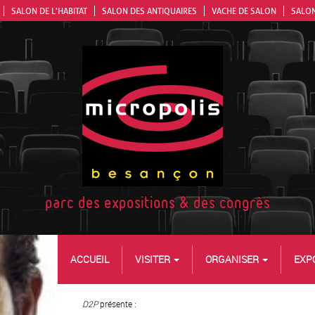
SALON DE L'HABITAT
SALON DES ANTIQUAIRES
VACHE DE SALON
SALON
parc des expositions & des congrès
ACCUEIL
VISITER
ORGANISER
EXP
D2P
présente :