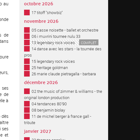
o au
octobre 2026
17 titoff "showbiz"
conde
novembre 2026
05 casse noisette - ballet et orchestre
ns de
06 i muvrini tournee nulu 33
 dans
13 legendary rock voices
COMPLET
14 danse avec les stars - la tournée des
pros
oure
15 legendary rock voices
25 heritage goldman
urs,
26 marie claude pietragalla - barbara
décembre 2026
c ses
02 the music of zimmer & williams - the
te de
original london production
lle à
04 tendances 80'90
08 benjamin biolay
) dès
11 de michel berger à france gall -
aître
tribute
i ses
janvier 2027
e et