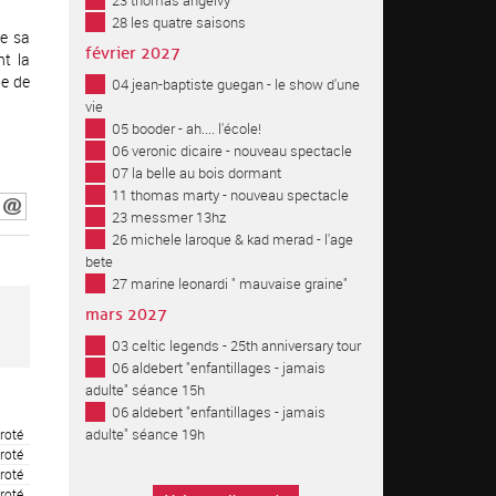
23 thomas angelvy
28 les quatre saisons
e sa
février 2027
t la
ne de
04 jean-baptiste guegan - le show d'une
vie
05 booder - ah.... l'école!
06 veronic dicaire - nouveau spectacle
07 la belle au bois dormant
11 thomas marty - nouveau spectacle
23 messmer 13hz
26 michele laroque & kad merad - l'age
bete
27 marine leonardi " mauvaise graine"
mars 2027
03 celtic legends - 25th anniversary tour
06 aldebert "enfantillages - jamais
adulte" séance 15h
06 aldebert "enfantillages - jamais
adulte" séance 19h
roté
roté
roté
roté