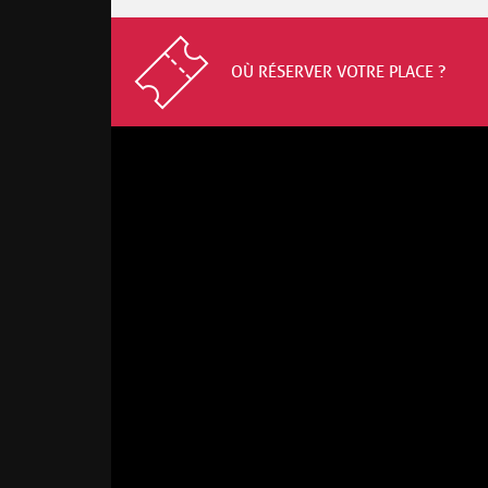
OÙ RÉSERVER VOTRE PLACE ?
Laurent
Gerra
"SANS
MODÉRATION"