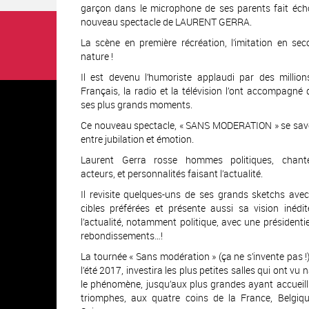
garçon dans le microphone de ses parents fait éch
nouveau spectacle de LAURENT GERRA.
La scène en première récréation, l’imitation en se
nature !
Il est devenu l’humoriste applaudi par des millio
Français, la radio et la télévision l’ont accompagné
ses plus grands moments.
Ce nouveau spectacle, « SANS MODERATION » se sav
entre jubilation et émotion.
Laurent Gerra rosse hommes politiques, chante
acteurs, et personnalités faisant l’actualité.
Il revisite quelques-uns de ses grands sketchs ave
cibles préférées et présente aussi sa vision inédi
l’actualité, notamment politique, avec une présidentie
rebondissements…!
La tournée « Sans modération » (ça ne s’invente pas !
l’été 2017, investira les plus petites salles qui ont vu n
le phénomène, jusqu’aux plus grandes ayant accueill
triomphes, aux quatre coins de la France, Belgiqu