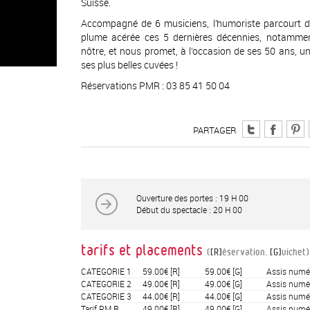
Suisse.
Accompagné de 6 musiciens, l’humoriste parcourt d
plume acérée ces 5 dernières décennies, notammen
nôtre, et nous promet, à l’occasion de ses 50 ans, u
ses plus belles cuvées !
Réservations PMR : 03 85 41 50 04
PARTAGER
Ouverture des portes : 19 H 00
Début du spectacle : 20 H 00
tarifs et placements
(
[R]
éservation,
[G]
uichet)
CATEGORIE 1
59.00€
[R]
59.00€
[G]
Assis numé
CATEGORIE 2
49.00€
[R]
49.00€
[G]
Assis numé
CATEGORIE 3
44.00€
[R]
44.00€
[G]
Assis numé
Tarif P.M.R.
49.00€
[R]
49.00€
[G]
Assis numé