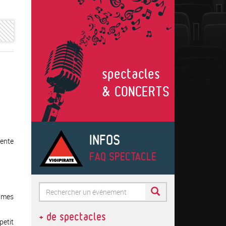
spectacles
é
& CONCERTS
INFOS
vente
FAQ SPECTACLE
Formulaire
e mes
de
Rechercher
+ de spectacles
recherche
etit