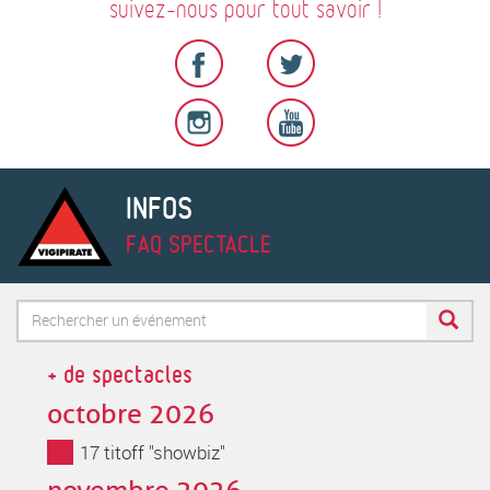
suivez-nous pour tout savoir !
INFOS
FAQ SPECTACLE
Formulaire
de
Rechercher
+ de spectacles
recherche
octobre 2026
17 titoff "showbiz"