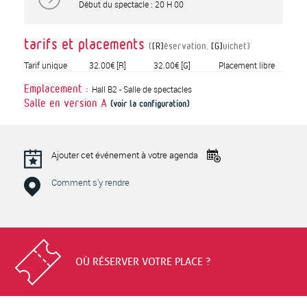
Début du spectacle : 20 H 00
tarifs et placements
(
[R]
éservation,
[G]
uichet)
Tarif unique
32.00€
[R]
32.00€
[G]
Placement libre
Hall B2 - Salle de spectacles
Emplacement :
Salle en version
A
(voir la configuration)
Ajouter cet événement à votre agenda
Comment s'y rendre
OÙ RÉSERVER VOTRE PLACE ?