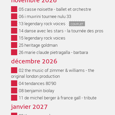
novembre 2026
05 casse noisette - ballet et orchestre
06 i muvrini tournee nulu 33
13 legendary rock voices
COMPLET
14 danse avec les stars - la tournée des pros
15 legendary rock voices
25 heritage goldman
26 marie claude pietragalla - barbara
décembre 2026
02 the music of zimmer & williams - the
original london production
04 tendances 80'90
08 benjamin biolay
11 de michel berger à france gall - tribute
janvier 2027