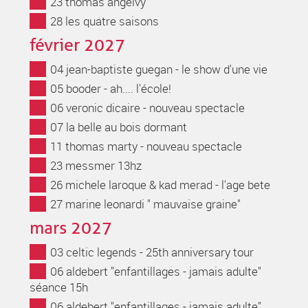
23 thomas angelvy
28 les quatre saisons
février 2027
04 jean-baptiste guegan - le show d'une vie
05 booder - ah.... l'école!
06 veronic dicaire - nouveau spectacle
07 la belle au bois dormant
11 thomas marty - nouveau spectacle
23 messmer 13hz
26 michele laroque & kad merad - l'age bete
27 marine leonardi " mauvaise graine"
mars 2027
03 celtic legends - 25th anniversary tour
06 aldebert "enfantillages - jamais adulte"
séance 15h
06 aldebert "enfantillages - jamais adulte"