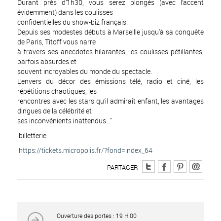
Durant près d’1h30, vous serez plongés (avec l’accent
évidemment) dans les coulisses
confidentielles du show-biz français.
Depuis ses modestes débuts à Marseille jusqu'à sa conquête
de Paris, Titoff vous narre
à travers ses anecdotes hilarantes, les coulisses pétillantes,
parfois absurdes et
souvent incroyables du monde du spectacle.
L’envers du décor des émissions télé, radio et ciné, les
répétitions chaotiques, les
rencontres avec les stars qu’il admirait enfant, les avantages
dingues de la célébrité et
ses inconvénients inattendus..."
billetterie
https://tickets.micropolis.fr/?fond=index_64
PARTAGER
Ouverture des portes : 19 H 00